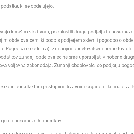
odatke, ki se obdelujejo.
pevajo k našim storitvam, pooblastili druga podjetja in posamezn
jim obdelovalcem, ki bodo s podjetjem sklenili pogodbo o obd
ju: Pogodba o obdelavi). Zunanjim obdelovalcem bomo tovrstne
odatkov zunanji obdelovalec ne sme uporabljati v nobene druge
deva veljavna zakonodaja. Zunanji obdelovalci so podjetju pog
osebne podatke tudi pristojnim državnim organom, ki imajo za t
egorijo posameznih podatkov.
ebno za dosego namena, zaradi katerega so bili zbrani ali nadal