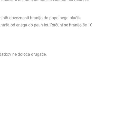
jnih obveznosti hranijo do popolnega plačila
znaša od enega do petih let. Računi se hranijo še 10
odatkov ne določa drugače.