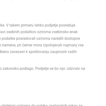
ike. V takem primeru lahko podjetje posreduje
elavi osebnih podatkov oziroma vsebinsko enak
 podatke posredovali oziroma naredili dostopne
 namene, pri čemer mora izpolnjevati najmanj vse
odbeno zavezani k spoštovanju zaupnosti vaših
o zakonsko podlago. Podjetje se bo npr. odzvalo na
je obdelani oziroma do poteka zastaralnih rokov za