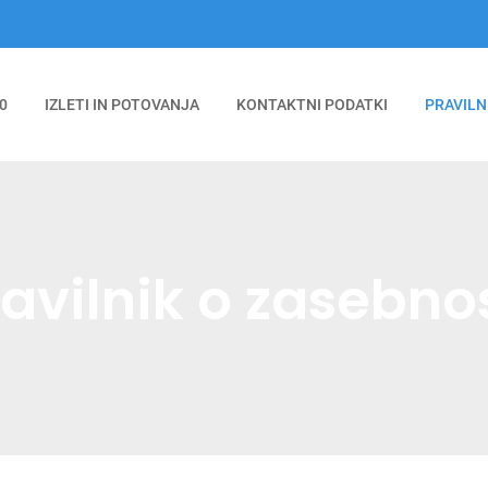
0
IZLETI IN POTOVANJA
KONTAKTNI PODATKI
PRAVILN
avilnik o zasebno