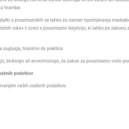
ka hrambe.
odatki o posameznikih se lahko za namen izpolnjevanja medsebo
aralnih rokov v zvezi s posamezno terjatvijo, ki lahko po zakonu 
a soglasja, hranimo do preklica.
jo, blokirajo ali anonimizirajo, če zakon za posamezno vrsto p
sebnih podatkov
ovanjem vaših osebnih podatkov: