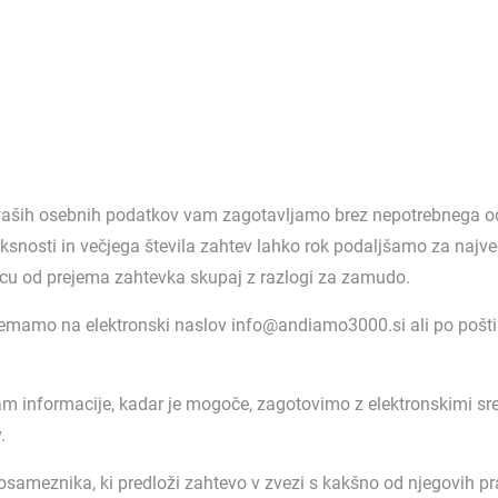
 vaših osebnih podatkov vam zagotavljamo brez nepotrebnega od
snosti in večjega števila zahtev lahko rok podaljšamo za najv
u od prejema zahtevka skupaj z razlogi za zamudo.
jemamo na elektronski naslov info@andiamo3000.si ali po pošti
vam informacije, kadar je mogoče, zagotovimo z elektronskimi sr
.
posameznika, ki predloži zahtevo v zvezi s kakšno od njegovih p