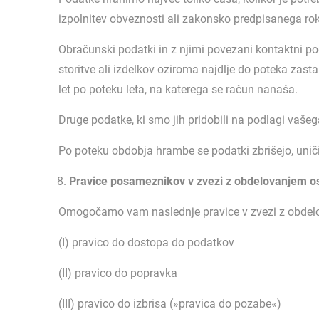
izpolnitev obveznosti ali zakonsko predpisanega ro
Obračunski podatki in z njimi povezani kontaktni p
storitve ali izdelkov oziroma najdlje do poteka zast
let po poteku leta, na katerega se račun nanaša.
Druge podatke, ki smo jih pridobili na podlagi vašeg
Po poteku obdobja hrambe se podatki zbrišejo, uniči
Pravice posameznikov v zvezi z obdelovanjem o
Omogočamo vam naslednje pravice v zvezi z obdel
(I) pravico do dostopa do podatkov
(II) pravico do popravka
(III) pravico do izbrisa (»pravica do pozabe«)