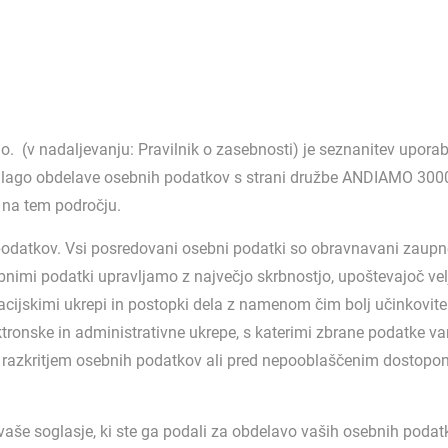
 (v nadaljevanju: Pravilnik o zasebnosti) je seznanitev uporab
lago obdelave osebnih podatkov s strani družbe ANDIAMO 3000, 
 na tem področju.
podatkov. Vsi posredovani osebni podatki so obravnavani zaupno
sebnimi podatki upravljamo z največjo skrbnostjo, upoštevajoč v
ijskimi ukrepi in postopki dela z namenom čim bolj učinkovite 
lektronske in administrativne ukrepe, s katerimi zbrane podatke
azkritjem osebnih podatkov ali pred nepooblaščenim dostopom d
 vaše soglasje, ki ste ga podali za obdelavo vaših osebnih podat