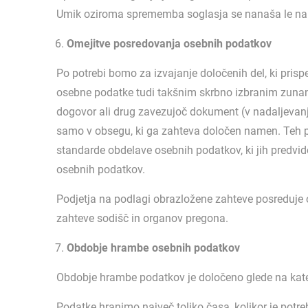
Umik oziroma sprememba soglasja se nanaša le na p
Omejitve posredovanja osebnih podatkov
Po potrebi bomo za izvajanje določenih del, ki pris
osebne podatke tudi takšnim skrbno izbranim zunan
dogovor ali drug zavezujoč dokument (v nadaljevan
samo v obsegu, ki ga zahteva določen namen. Teh p
standarde obdelave osebnih podatkov, ki jih predvi
osebnih podatkov.
Podjetja na podlagi obrazložene zahteve posreduje 
zahteve sodišč in organov pregona.
Obdobje hrambe osebnih podatkov
Obdobje hrambe podatkov je določeno glede na kat
Podatke hranimo največ toliko časa, kolikor je potr