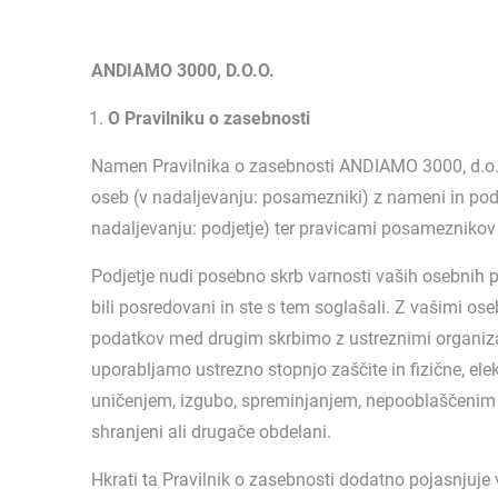
ANDIAMO 3000, D.O.O.
O Pravilniku o zasebnosti
Namen Pravilnika o zasebnosti ANDIAMO 3000, d.o.o.
oseb (v nadaljevanju: posamezniki) z nameni in pod
nadaljevanju: podjetje) ter pravicami posameznikov
Podjetje nudi posebno skrb varnosti vaših osebnih 
bili posredovani in ste s tem soglašali. Z vašimi o
podatkov med drugim skrbimo z ustreznimi organizac
uporabljamo ustrezno stopnjo zaščite in fizične, e
uničenjem, izgubo, spreminjanjem, nepooblaščenim r
shranjeni ali drugače obdelani.
Hkrati ta Pravilnik o zasebnosti dodatno pojasnjuje