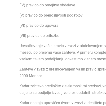
(IV) pravico do omejitve obdelave
(V) pravico do prenosljivosti podatkov
(VI) pravico do ugovora
(VII) pravica do pritožbe
Uresničevanje vaših pravic v zvezi z obdelovanjem
mesecu po prejemu vaše zahteve. V primeru komplek
vsakem takem podaljšanju obvestimo v enem mesec
Zahteve v zvezi z uresničevanjem vaših pravic spre
2000 Maribor.
Kadar zahtevo predložite z elektronskimi sredstvi, 
da je to za podjetje izvedljivo brez dodatnih stroškov
Kadar obstaja upravičen dvom v zvezi z identiteto 