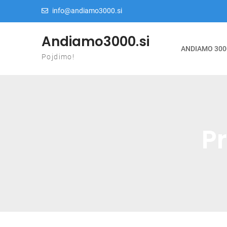
Skip to content
info@andiamo3000.si
Andiamo3000.si
ANDIAMO 300
Pojdimo!
Pr