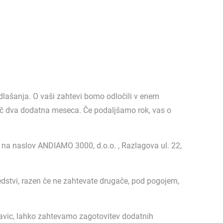
lašanja. O vaši zahtevi bomo odločili v enem
eč dva dodatna meseca. Če podaljšamo rok, vas o
 na naslov ANDIAMO 3000, d.o.o. , Razlagova ul. 22,
edstvi, razen če ne zahtevate drugače, pod pogojem,
ravic, lahko zahtevamo zagotovitev dodatnih