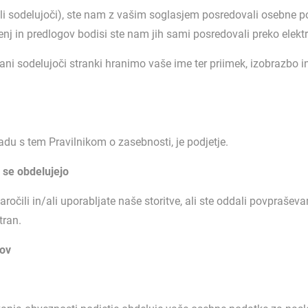
oli sodelujoči), ste nam z vašim soglasjem posredovali osebne 
 in predlogov bodisi ste nam jih sami posredovali preko elektr
esirani sodelujoči stranki hranimo vaše ime ter priimek, izobrazb
adu s tem Pravilnikom o zasebnosti, je podjetje.
 se obdelujejo
čili in/ali uporabljate naše storitve, ali ste oddali povpraševanje,
tran.
kov