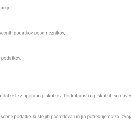
acije:
 osebnih podatkov posameznikov,
 podatkov,
podatke le z uporabo piškotkov. Podrobnosti o piškotkih so naved
ebne podatke, ki ste jih posredovali in jih potrebujemo za izvajanj