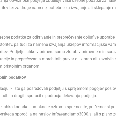
evanja obveznosti podjetje obdeluje vaše osebne podatke za nasl
itev ter za druge namene, potrebne za izvajanje ali sklepanje
bne podatke za odkrivanje in preprečevanje goljufive uporabe in
toritev, pa tudi za namene izvajanja ukrepov informacijske varno
storitev. Podjetje lahko v primeru suma zlorab v primernem in s
ije in preprečevanja morebitnih prevar ali zlorab ali kaznivih de
gim pristojnim organom.
ebnih podatkov
asju, ki ste ga posredovali podjetju s sprejemom pogojev poslo
udb in drugih sporočil s področja delovanja podjetja.
e lahko kadarkoli umaknete oziroma spremenite, pri čemer si podje
onskega sporočila na naslov info@andiamo3000.si ali s pisno z