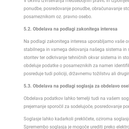
V okviru izvrševanja medsebojnih pravic in izpolnj
ponudbe, posredovanje ponudbe, obračunavanje stor
posameznikom oz. pravno osebo.
5.2. Obdelava na podlagi zakonitega interesa
Na podlagi zakonitega interesa uporabljamo vaše ose
stabilnega in varnega delovanja našega sistema in s
storitev ter odkrivanje tehničnih okvar sistema in 
obdeluje podatke o posameznikih za namen identifikac
posreduje tudi policiji, državnemu tožilstvu ali dru
5.3. Obdelava na podlagi soglasja za obdelavo os
Obdelava podatkov lahko temelji tudi na vašem sogl
prejemanje sporočil za sodelujoče, posredovanje pon
Soglasje lahko kadarkoli prekličete, oziroma soglasj
Spremembo soglasja je mogoče urediti preko elektr