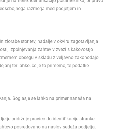
ednje namene: identifikacijo posameznika, pripravo
 medsebojnega razmerja med podjetjem in
 zlorabe storitev, nadalje v okviru zagotavljanja
sti, izpolnjevanja zahtev v zvezi s kakovostjo
orazmernem obsegu v skladu z veljavno zakonodajo
janj ter lahko, če je to primerno, te podatke
vanja. Soglasje se lahko na primer nanaša na
tje pridržuje pravico do identifikacije stranke.
ahtevo posredovano na naslov sedeža podjetja.