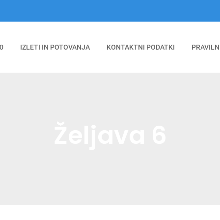
0
IZLETI IN POTOVANJA
KONTAKTNI PODATKI
PRAVILN
Željava 6