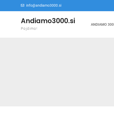
Skip to content
info@andiamo3000.si
Andiamo3000.si
ANDIAMO 300
Pojdimo!