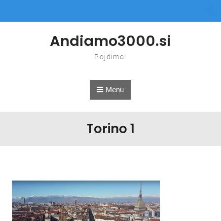
Skip to content
Andiamo3000.si
Pojdimo!
Menu
Torino 1