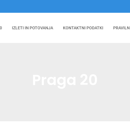
0
IZLETI IN POTOVANJA
KONTAKTNI PODATKI
PRAVILN
Praga 20