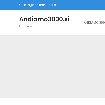
Skip to content
info@andiamo3000.si
Andiamo3000.si
ANDIAMO 300
Pojdimo!