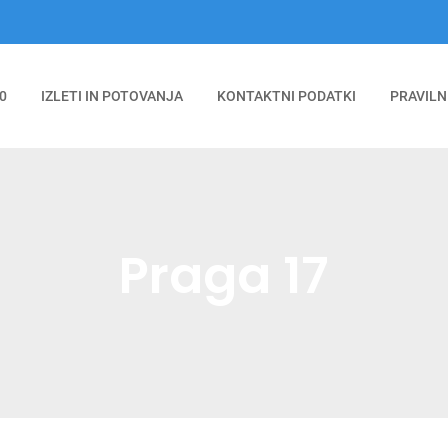
0
IZLETI IN POTOVANJA
KONTAKTNI PODATKI
PRAVILN
Praga 17