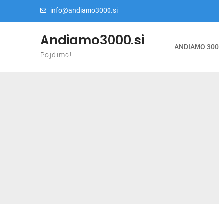
Skip to content
info@andiamo3000.si
Andiamo3000.si
ANDIAMO 300
Pojdimo!