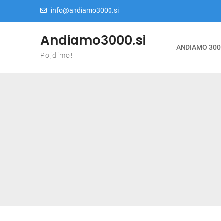
Skip to content
info@andiamo3000.si
Andiamo3000.si
ANDIAMO 300
Pojdimo!