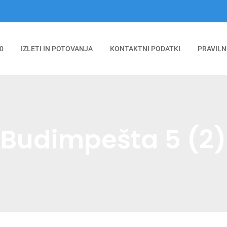
0
IZLETI IN POTOVANJA
KONTAKTNI PODATKI
PRAVILN
Budimpešta 5 (2)