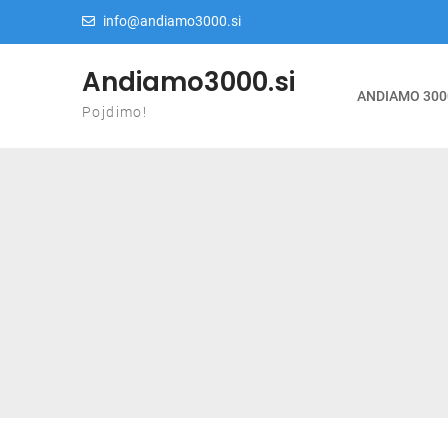
Skip to content
info@andiamo3000.si
Andiamo3000.si
ANDIAMO 300
Pojdimo!